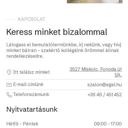
KAPCSOLAT
Keress minket bizalommal
Látogass el bemutatótermünkbe, írj nekünk, vagy hívj
minket bátran – szakértő kollégáink örömmel állnak
rendelkezésedre.
3527 Miskolc, Fonoda út
Itt találsz minket
1/A.
E-mail címünk
szalon@egei.hu
Telefonszámunk
+36 46 / 451 452
Nyitvatartásunk
Hétfő - Péntek
09:00 - 17:00