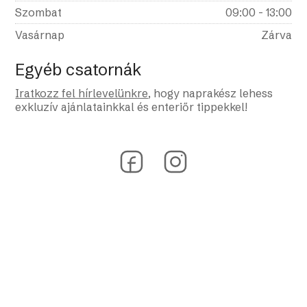
Szombat
09:00 - 13:00
Vasárnap
Zárva
Egyéb csatornák
Iratkozz fel hírlevelünkre
, hogy naprakész lehess
exkluzív ajánlatainkkal és enteriőr tippekkel!
Adatkezelési tájékoztató
2026 egei.hu | Minden jog fenntartva