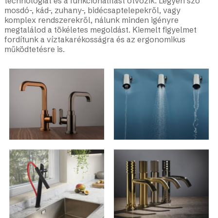
technológiát és a funkcionalitást ötvözik. Legyen szó
mosdó-, kád-, zuhany-, bidécsaptelepekről, vagy
komplex rendszerekről, nálunk minden igényre
megtalálod a tökéletes megoldást. Kiemelt figyelmet
fordítunk a víztakarékosságra és az ergonomikus
működtetésre is.