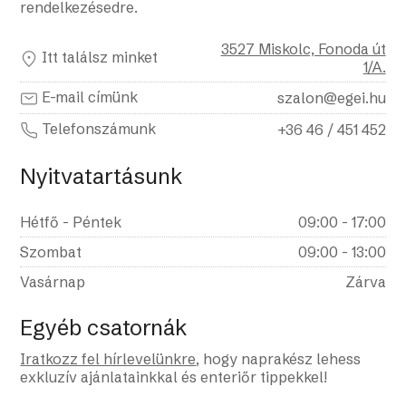
rendelkezésedre.
3527 Miskolc, Fonoda út
Itt találsz minket
1/A.
E-mail címünk
szalon@egei.hu
Telefonszámunk
+36 46 / 451 452
Nyitvatartásunk
Hétfő - Péntek
09:00 - 17:00
Szombat
09:00 - 13:00
Vasárnap
Zárva
Egyéb csatornák
Iratkozz fel hírlevelünkre
, hogy naprakész lehess
exkluzív ajánlatainkkal és enteriőr tippekkel!