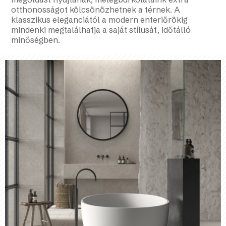
otthonosságot kölcsönözhetnek a térnek. A
klasszikus eleganciától a modern enteriőrökig
mindenki megtalálhatja a saját stílusát, időtálló
minőségben.