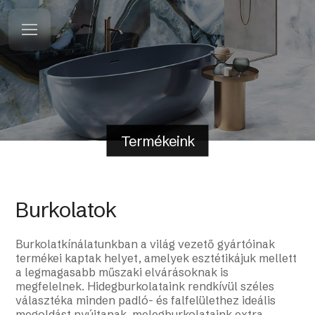
Termékeink
Burkolatok
Burkolatkínálatunkban a világ vezető gyártóinak
termékei kaptak helyet, amelyek esztétikájuk mellett
a legmagasabb műszaki elvárásoknak is
megfelelnek. Hidegburkolataink rendkívül széles
választéka minden padló- és falfelülethez ideális
megoldást nyújtanak, melegburkolataink extra